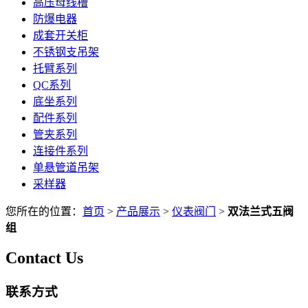
高压母线槽
防爆电器
成套开关柜
不锈钢支吊架
托臂系列
QC系列
底坐系列
配件系列
管夹系列
连接件系列
单悬管道吊架
采样器
您所在的位置：
首页
>
产品展示
>
仪表阀门
>
双法兰式五阀
组
Contact Us
联系方式