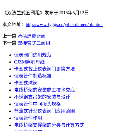
《双法兰式五阀组》发布于2015年5月12日
本文地址：
http://www.fyjtgs.cn/yibiaofamen/56.html
上一篇
承插焊截止阀
下一篇
双接管式三阀组
仪表阀门选用规范
CJZM照明母线
卡套式截止仪表阀门更换方法
仪表管件制造标准
卡套式球阀
电缆桥架的安装施工技术交底
不锈钢支吊架的安装与设计
仪表管件中间接头规格
节流式针型仪表阀门应用范围
仪表管件作用
电缆桥架支撑架的分类与计算方式